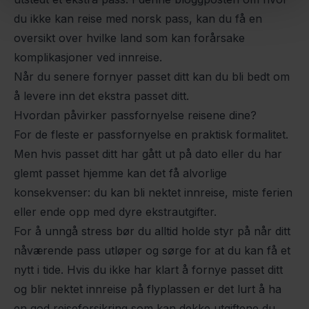
du ikke kan reise med norsk pass
, kan du få en
oversikt over hvilke land som kan forårsake
komplikasjoner ved innreise.
Når du senere fornyer passet ditt kan du bli bedt om
å levere inn det ekstra passet ditt.
Hvordan påvirker passfornyelse reisene dine?
For de fleste er passfornyelse en praktisk formalitet.
Men hvis passet ditt har gått ut på dato eller du har
glemt passet hjemme kan det få alvorlige
konsekvenser: du kan bli nektet innreise, miste ferien
eller ende opp med dyre ekstrautgifter.
For å unngå stress bør du alltid holde styr på når ditt
nåværende pass utløper og sørge for at du kan få et
nytt i tide. Hvis du ikke har klart å fornye passet ditt
og blir nektet innreise på flyplassen er det lurt å ha
en god
reiseforsikring
som kan dekke utgiftene du