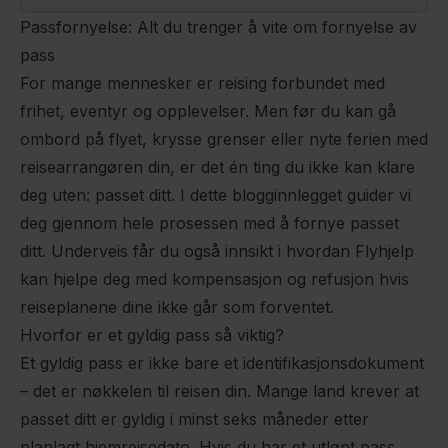
Passfornyelse: Alt du trenger å vite om fornyelse av
pass
For mange mennesker er reising forbundet med
frihet, eventyr og opplevelser. Men før du kan gå
ombord på flyet, krysse grenser eller nyte ferien med
reisearrangøren din, er det én ting du ikke kan klare
deg uten: passet ditt. I dette blogginnlegget guider vi
deg gjennom hele prosessen med å fornye passet
ditt. Underveis får du også innsikt i hvordan Flyhjelp
kan hjelpe deg med kompensasjon og refusjon hvis
reiseplanene dine ikke går som forventet.
Hvorfor er et gyldig pass så viktig?
Et gyldig pass er ikke bare et identifikasjonsdokument
– det er nøkkelen til reisen din. Mange land krever at
passet ditt er gyldig i minst seks måneder etter
planlagt hjemreisedato. Hvis du har et utløpt pass,