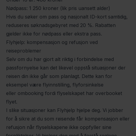
Nødpass: 1 250 kroner (lik pris uansett alder)
Hvis du søker om pass og nasjonalt ID-kort samtidig,
reduseres søknadsgebyret med 20 %. Rabatten
gjelder ikke for nødpass eller ekstra pass.
Flyhjelp: kompensasjon og refusjon ved
reiseproblemer
Selv om du har gjort alt riktig i forbindelse med
passfornyelse kan det likevel oppstå situasjoner der
reisen din ikke går som planlagt. Dette kan for
eksempel være
flyinnstilling
,
flyforsinkelse
eller
ombooking
fordi flyselskapet har overbooket
flyet.
I slike situasjoner kan Flyhjelp hjelpe deg. Vi jobber
for å sikre at du som reisende får kompensasjon eller
refusjon når flyselskapene ikke oppfyller sine
forpliktelser. Vi hjelper deg med å forstå reglene,