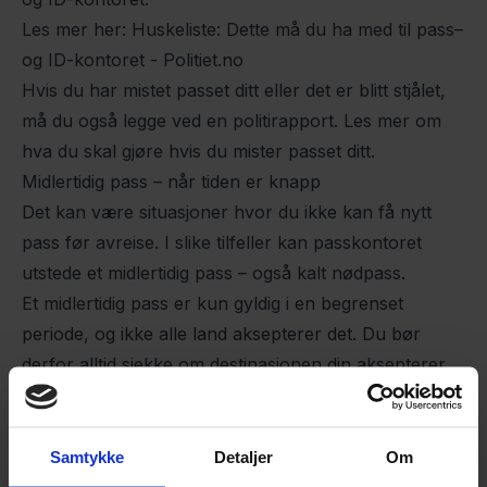
Les mer her:
Huskeliste: Dette må du ha med til pass–
og ID-kontoret - Politiet.no
Hvis du har mistet passet ditt eller det er blitt stjålet,
må du også legge ved en politirapport.
Les mer om
hva du skal gjøre hvis du mister passet ditt.
Midlertidig pass – når tiden er knapp
Det kan være situasjoner hvor du ikke kan få nytt
pass før avreise. I slike tilfeller kan passkontoret
utstede et midlertidig pass – også kalt nødpass.
Et midlertidig pass er kun gyldig i en begrenset
periode, og ikke alle land aksepterer det. Du bør
derfor alltid sjekke om destinasjonen din aksepterer
et midlertidig pass, eller om innreise vil være umulig
som følge av dette. Du kan gjøre dette via
destinasjonens ambassade i Norge.
Samtykke
Detaljer
Om
Når passet ditt utløper i utlandet