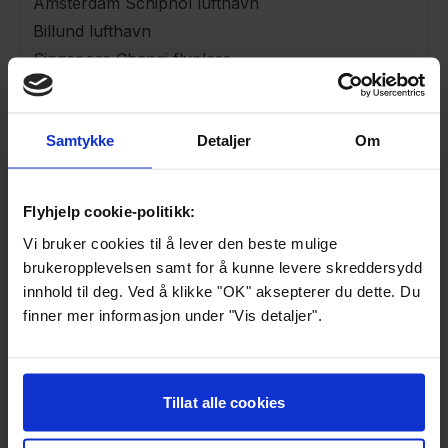
Amsterdam Schiphol lufthavn
Billund lufthavn
Singapore Changi flyplass
Bromma Stockholm lufthavn
Samtykke
Detaljer
Om
Ofte stilte spørsmål om flyplassens rolle i
erstatningssaker
Flyhjelp cookie-politikk:
Hvem betaler erstatning når flyet mitt er
Vi bruker cookies til å lever den beste mulige
forsinket eller kansellert?
brukeropplevelsen samt for å kunne levere skreddersydd
innhold til deg. Ved å klikke "OK" aksepterer du dette. Du
Flyselskapet er ansvarlig for erstatning og eventuelle
finner mer informasjon under "Vis detaljer".
refusjoner. Flyplassen betaler ikke erstatning, men
Kan flyplassen være ansvarlig for
kan være relevant for hva som skjedde på
forsinkelsen min?
reisedagen.
Tillat alle cookies
I de fleste erstatningssaker er flyselskapet ansvarlig.