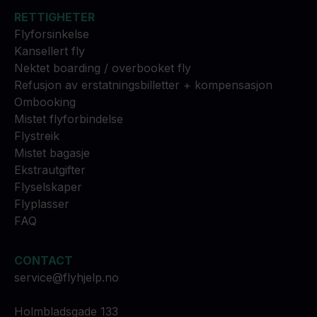
RETTIGHETER
Flyforsinkelse
Kansellert fly
Nektet boarding / overbooket fly
Refusjon av erstatningsbilletter + kompensasjon
Ombooking
Mistet flyforbindelse
Flystreik
Mistet bagasje
Ekstrautgifter
Flyselskaper
Flyplasser
FAQ
CONTACT
service@flyhjelp.no
Holmbladsgade 133